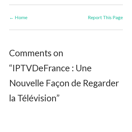
←
Home
Report This Page
Post navigation
Comments on
“IPTVDeFrance : Une
Nouvelle Façon de Regarder
la Télévision”